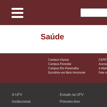
O Projeto
Saúde
Memória UFV
Espaços e ciências
Campus Viçosa
CEPET
Campus Florestal
Acess
Campus Rio Paranaíba
e-Mail
Edificações do Campus
Escritório em Belo Horizonte
Fale 
Fauna
A UFV
Estude na UFV
Flora
Institucional
Primeiro Ano