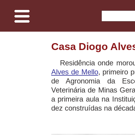
O Projeto
Casa Diogo Alves
Memória UFV
Residência onde morou,
Alves
d
e
Mello
, primeiro 
Espaços e ciências
de Agronomia da Esco
Veterinária de Minas Ger
Edificações do Campus
a primeira aula na Instit
Fauna
dez construídas na décad
Flora