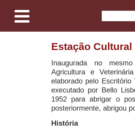
O Projeto
Estação Cultural
Memória UFV
Inaugurada no mesmo
Agricultura e Veterinár
Espaços e ciências
elaborado pelo Escritóri
executado por Bello Lisb
Edificações do Campus
1952 para abrigar o pos
Fauna
posteriormente, abrigou p
História
Flora