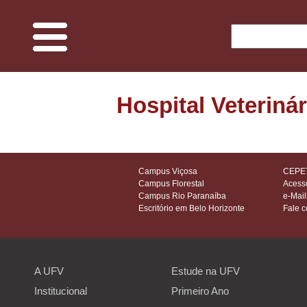
O Projeto
Hospital Veterinár
Memória UFV
Espaços e ciências
Campus Viçosa
CEPET
Campus Florestal
Acess
Campus Rio Paranaíba
e-Mail
Edificações do Campus
Escritório em Belo Horizonte
Fale 
Fauna
A UFV
Estude na UFV
Flora
Institucional
Primeiro Ano