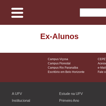
O Projeto
Ex-Alunos
Memória UFV
Espaços e ciências
Campus Viçosa
CEPET
Campus Florestal
Acess
Campus Rio Paranaíba
e-Mail
Edificações do Campus
Escritório em Belo Horizonte
Fale 
Fauna
A UFV
Estude na UFV
Flora
Institucional
Primeiro Ano